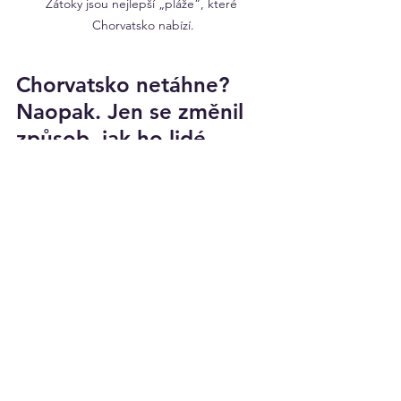
Zátoky jsou nejlepší „pláže“, které 
Chorvatsko nabízí.
Chorvatsko netáhne? 
Naopak. Jen se změnil 
způsob, jak ho lidé 
chtějí zažít
Za nás Chorvatsko pořád patří mezi 
nejlepší letní destinace. Jen už to není 
o tom „lehnout si na jednu pláž na 7 
dní“.
Čím dál víc lidí chce:
svobodu
soukromí
zážitky