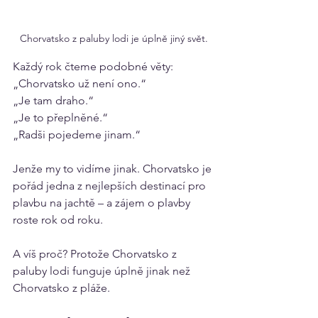
Chorvatsko z paluby lodi je úplně jiný svět.
Každý rok čteme podobné věty:
„Chorvatsko už není ono.“
„Je tam draho.“
„Je to přeplněné.“
„Radši pojedeme jinam.“
Jenže my to vidíme jinak. Chorvatsko je 
pořád jedna z nejlepších destinací pro 
plavbu na jachtě – a zájem o plavby 
roste rok od roku.
A víš proč? Protože Chorvatsko z 
paluby lodi funguje úplně jinak než 
Chorvatsko z pláže.