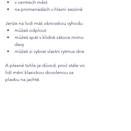
v centrech měst
na promenádách v hlavní sezóně
Jenže na lodi máš obrovskou výhodu:
můžeš odplout
můžeš spát v klidné zátoce mimo 
davy
můžeš si vybrat vlastní rytmus dne
A přesně tohle je důvod, proč stále víc 
lidí mění klasickou dovolenou za 
plavbu na jachtě.