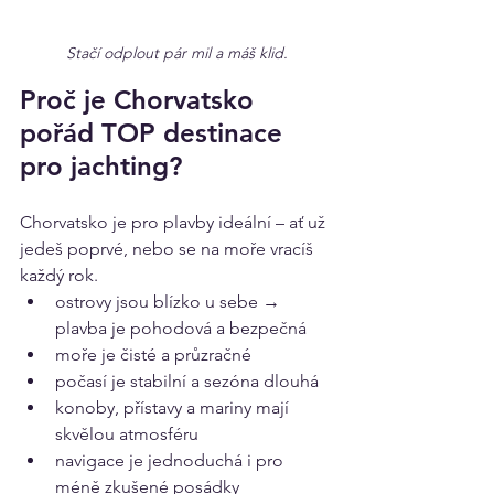
Stačí odplout pár mil a máš klid.
Proč je Chorvatsko 
pořád TOP destinace 
pro jachting?
Chorvatsko je pro plavby ideální – ať už 
jedeš poprvé, nebo se na moře vracíš 
každý rok.
ostrovy jsou blízko u sebe → 
plavba je pohodová a bezpečná
moře je čisté a průzračné
počasí je stabilní a sezóna dlouhá
konoby, přístavy a mariny mají 
skvělou atmosféru
navigace je jednoduchá i pro 
méně zkušené posádky