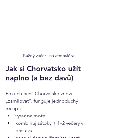
Každý večer jiná atmosféra.
Jak si Chorvatsko užít 
naplno (a bez davů)
Pokud chceš Chorvatsko znovu 
„zamilovat“, funguje jednoduchý 
recept:
vyraz na moře
kombinuj zátoky + 1–2 večery v 
přístavu
nech si doporučit místa, která 