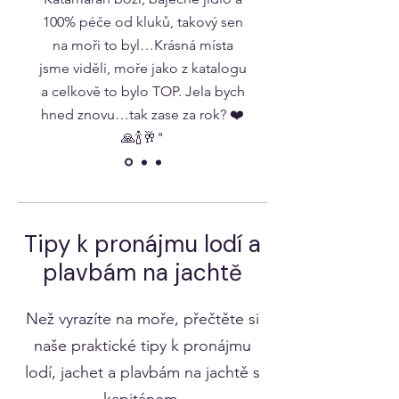
100% péče od kluků, takový sen
na moři to byl…Krásná místa
jsme viděli, moře jako z katalogu
a celkově to bylo TOP. Jela bych
hned znovu…tak zase za rok? ❤️
🙏🍾🥂"
Tipy k pronájmu lodí a
plavbám na jachtě
Než vyrazíte na moře, přečtěte si
naše praktické tipy k pronájmu
lodí, jachet a plavbám na jachtě s