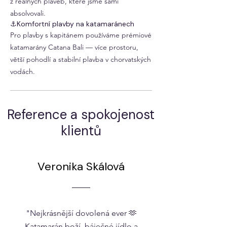
z reálných plaveb, které jsme sami
absolvovali.
⚓Komfortní plavby na katamaránech
Pro plavby s kapitánem používáme prémiové
katamarány Catana Bali — více prostoru,
větší pohodlí a stabilní plavba v chorvatských
vodách.
Reference a spokojenost
klientů
Veronika Skálová
"Nejkrásnější dovolená ever 🫶
Katamarán boží, báječné jídlo a