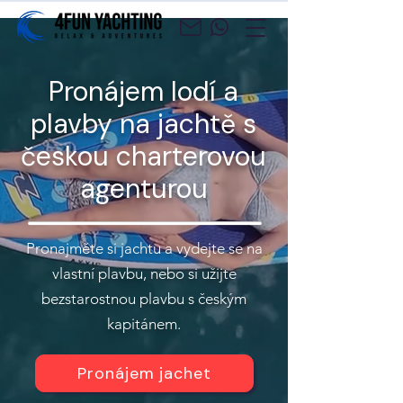
Pronájem lodí a
plavby na jachtě s
českou charterovou
agenturou
Pronajměte si jachtu a vydejte se na
vlastní plavbu, nebo si užijte
bezstarostnou plavbu s českým
kapitánem.
Pronájem jachet