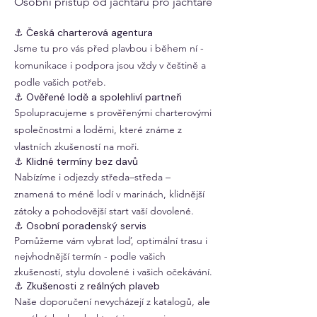
Osobní přístup od jachtařů pro jachtaře
⚓ Česká charterová agentura
Jsme tu pro vás před plavbou i během ní -
komunikace i podpora jsou vždy v češtině a
podle vašich potřeb.
⚓ Ověřené lodě a spolehliví partneři
Spolupracujeme s prověřenými charterovými
společnostmi a loděmi, které známe z
vlastních zkušeností na moři.
⚓ Klidné termíny bez davů
Nabízíme i odjezdy středa–středa –
znamená to méně lodí v marinách, klidnější
zátoky a pohodovější start vaší dovolené.
⚓ Osobní poradenský servis
Pomůžeme vám vybrat loď, optimální trasu i
nejvhodnější termín - podle vašich
zkušeností, stylu dovolené i vašich očekávání.
⚓ Zkušenosti z reálných plaveb
Naše doporučení nevycházejí z katalogů, ale