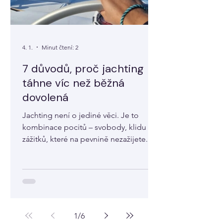
4. 1.
Minut čtení: 2
7 důvodů, proč jachting
táhne víc než běžná
dovolená
Jachting není o jediné věci. Je to
kombinace pocitů – svobody, klidu a
zážitků, které na pevnině nezažijete.
Poznejte hlavní důvody.
1
/
6