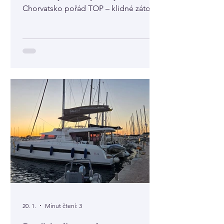
Chorvatsko pořád TOP – klidné zátoky,
svoboda, zážitky a každý den jiné
místo.
20. 1.
Minut čtení: 3