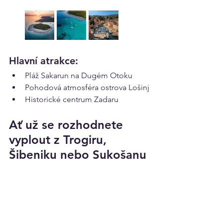
Hlavní atrakce:
Pláž Sakarun na Dugém Otoku
Pohodová atmosféra ostrova Lošinj
Historické centrum Zadaru
Ať už se rozhodnete 
vyplout z Trogiru, 
Šibeniku nebo Sukošanu
Každý z těchto itinerářů nabízí 
nádherná místa s pohodlnými denními 
úseky do 30 NM. 
Chorvatsko
 je skvělou 
destinací pro jachtaře díky stabilnímu 