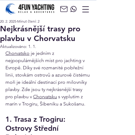
20. 2. 2025
Minut čtení: 2
Nejkrásnější trasy pro
plavbu v Chorvatsku
Aktualizováno:
1. 1.
Chorvatsko
 je jedním z 
nejpopulárnějších míst pro jachting v 
Evropě. Díky své rozmanité pobřežní 
linii, stovkám ostrovů a azurově čistému 
moři je ideální destinací pro milovníky 
plavby. Zde jsou ty nejkrásnější trasy 
pro plavbu v 
Chorvatsku
 s vyplutím z 
marín v Trogiru, Šibeniku a Sukošanu.
1. Trasa z Trogiru: 
Ostrovy Střední 