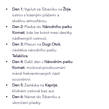
Den 1:
 Vyplutí ze Šibeniku na 
Žirje
, 
ostrov s krásnými plážemi a 
skvělou atmosférou.
Den 2:
 Plavba do 
Národního parku 
Kornati
, kde lze kotvit mezi desítky 
nádherných ostrovů.
Den 3:
 Přesun na 
Dugi Otok
, 
návštěva národního parku 
Telašćica
.
Den 4: 
Další den v 
Národním parku 
Kornati
, možnost prozkoumání 
méně frekventovaných částí 
souostroví. 
Den 5:
 Zastávka na 
Kaprije
, 
klidném ostrově bez aut.
Den 6:
 Návrat do Šibeniku a 
ukončení plavby.