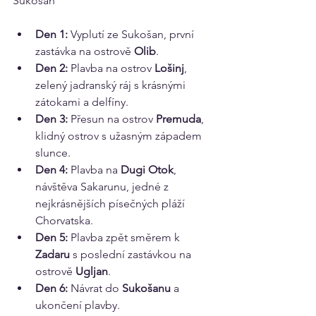
Sukošan
Den 1:
 Vyplutí ze Sukošan, první 
zastávka na ostrově 
Olib
.
Den 2:
 Plavba na ostrov 
Lošinj
, 
zelený jadranský ráj s krásnými 
zátokami a delfíny.
Den 3:
 Přesun na ostrov 
Premuda
, 
klidný ostrov s užasným západem 
slunce.
Den 4:
 Plavba na 
Dugi Otok
, 
návštěva Sakarunu, jedné z 
nejkrásnějších písečných pláží 
Chorvatska.
Den 5:
 Plavba zpět směrem k 
Zadaru
 s poslední zastávkou na 
ostrově
 Ugljan
.
Den 6:
 Návrat do 
Sukošanu
 a 
ukončení plavby.