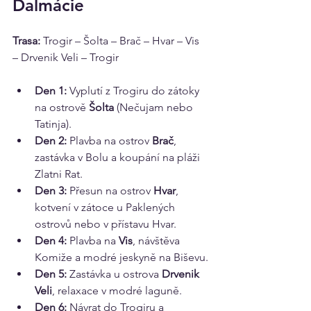
Dalmácie
Trasa:
 Trogir – Šolta – Brač – Hvar – Vis 
– Drvenik Veli – Trogir
Den 1:
 Vyplutí z Trogiru do zátoky 
na ostrově 
Šolta
 (Nečujam nebo 
Tatinja).
Den 2:
 Plavba na ostrov 
Brač
, 
zastávka v Bolu a koupání na pláži 
Zlatni Rat.
Den 3:
 Přesun na ostrov 
Hvar
, 
kotvení v zátoce u Paklených 
ostrovů nebo v přístavu Hvar.
Den 4:
 Plavba na 
Vis
, návštěva 
Komiže a modré jeskyně na Biševu.
Den 5:
 Zastávka u ostrova 
Drvenik 
Veli
, relaxace v modré laguně.
Den 6:
 Návrat do Trogiru a 